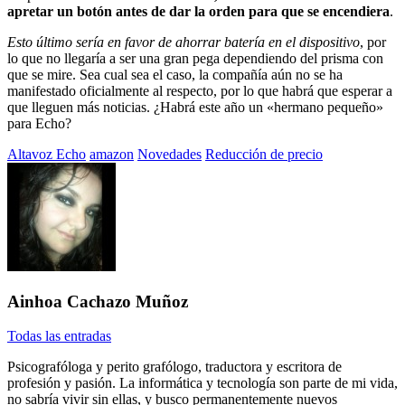
apretar un botón antes de dar la orden para que se encendiera
.
Esto último sería en favor de ahorrar batería en el dispositivo
, por
lo que no llegaría a ser una gran pega dependiendo del prisma con
que se mire. Sea cual sea el caso, la compañía aún no se ha
manifestado oficialmente al respecto, por lo que habrá que esperar a
que lleguen más noticias. ¿Habrá este año un «hermano pequeño»
para Echo?
Etiquetado
Altavoz Echo
amazon
Novedades
Reducción de precio
con:
Ainhoa Cachazo Muñoz
Todas las entradas
Psicografóloga y perito grafólogo, traductora y escritora de
profesión y pasión. La informática y tecnología son parte de mi vida,
no sabría vivir sin ellas, y busco permanentemente nuevos