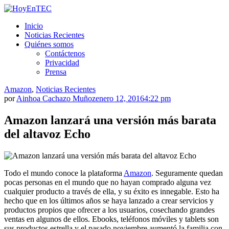
Saltar
al
HoyEnTEC
HoyEnTEC te traer las mejores noticias en tecnología
Inicio
contenido.
Noticias Recientes
Quiénes somos
Contáctenos
Privacidad
Prensa
Amazon
,
Noticias Recientes
por
Ainhoa Cachazo Muñoz
enero 12, 2016
4:22 pm
Amazon lanzará una versión más barata
del altavoz Echo
Todo el mundo conoce la plataforma
Amazon
. Seguramente quedan
pocas personas en el mundo que no hayan comprado alguna vez
cualquier producto a través de ella, y su éxito es innegable. Esto ha
hecho que en los últimos años se haya lanzado a crear servicios y
productos propios que ofrecer a los usuarios, cosechando grandes
ventas en algunos de ellos. Ebooks, teléfonos móviles y tablets son
sus productos estrella y el pasado noviembre aumentó la familia con