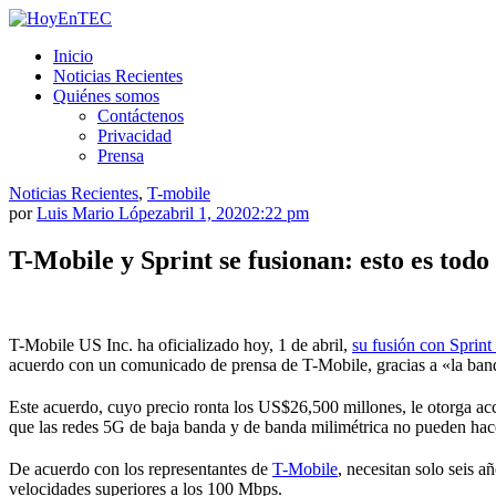
Saltar
al
HoyEnTEC
HoyEnTEC te traer las mejores noticias en tecnología
Inicio
contenido.
Noticias Recientes
Quiénes somos
Contáctenos
Privacidad
Prensa
Noticias Recientes
,
T-mobile
por
Luis Mario López
abril 1, 2020
2:22 pm
T-Mobile y Sprint se fusionan: esto es todo
T-Mobile US Inc. ha oficializado hoy, 1 de abril,
su fusión con Sprint
acuerdo con un comunicado de prensa de T-Mobile, gracias a «la ban
Este acuerdo, cuyo precio ronta los US$26,500 millones, le otorga acc
que las redes 5G de baja banda y de banda milimétrica no pueden hac
De acuerdo con los representantes de
T-Mobile
, necesitan solo seis 
velocidades superiores a los 100 Mbps.