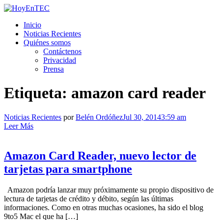
Saltar
al
HoyEnTEC
HoyEnTEC te traer las mejores noticias en tecnología
Inicio
contenido.
Noticias Recientes
Quiénes somos
Contáctenos
Privacidad
Prensa
Etiqueta:
amazon card reader
Noticias Recientes
por
Belén Ordóñez
Jul 30, 2014
3:59 am
Leer Más
Amazon Card Reader, nuevo lector de
tarjetas para smartphone
Amazon podría lanzar muy próximamente su propio dispositivo de
lectura de tarjetas de crédito y débito, según las últimas
informaciones. Como en otras muchas ocasiones, ha sido el blog
9to5 Mac el que ha […]