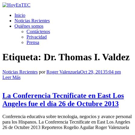
Saltar
al
HoyEnTEC
HoyEnTEC te traer las mejores noticias en tecnología
Inicio
contenido.
Noticias Recientes
Quiénes somos
Contáctenos
Privacidad
Prensa
Etiqueta:
Dr. Thomas I. Valdez
Noticias Recientes
por
Roger Valenzuela
Oct 29, 2013
5:04 pm
Leer Más
La Conferencia Tecnificate en East Los
Angeles fue el día 26 de Octubre 2013
Conferencia educativa sobre tecnologia, negocios y avance personal
para los Hispanos. La Conferencia Tecnificate en East Los Angeles
26 de Octubre 2013 Reporteros Rogelio Aguilar Roger Valenzuela