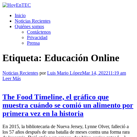
Saltar
al
HoyEnTEC
HoyEnTEC te traer las mejores noticias en tecnología
Inicio
contenido.
Noticias Recientes
Quiénes somos
Contáctenos
Privacidad
Prensa
Etiqueta:
Educación Online
Noticias Recientes
por
Luis Mario López
Mar 14, 2022
11:19 am
Leer Más
The Food Timeline, el gráfico que
muestra cuándo se comió un alimento por
primera vez en la historia
En 2015, la bibliotecaria de Nueva Jersey, Lynne Olver, falleció a
los 57 años después de una batalla de meses contra una forma rara