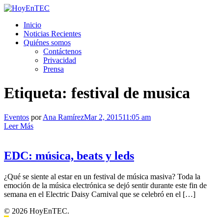
Saltar
al
HoyEnTEC
HoyEnTEC te traer las mejores noticias en tecnología
Inicio
contenido.
Noticias Recientes
Quiénes somos
Contáctenos
Privacidad
Prensa
Etiqueta:
festival de musica
Eventos
por
Ana Ramírez
Mar 2, 2015
11:05 am
Leer Más
EDC: música, beats y leds
¿Qué se siente al estar en un festival de música masiva? Toda la
emoción de la música electrónica se dejó sentir durante este fin de
semana en el Electric Daisy Carnival que se celebró en el […]
© 2026 HoyEnTEC.