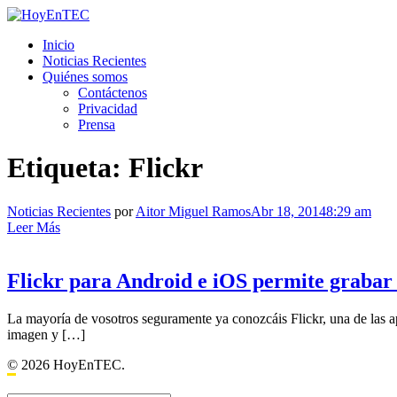
Saltar
al
HoyEnTEC
HoyEnTEC te traer las mejores noticias en tecnología
Inicio
contenido.
Noticias Recientes
Quiénes somos
Contáctenos
Privacidad
Prensa
Etiqueta:
Flickr
Noticias Recientes
por
Aitor Miguel Ramos
Abr 18, 2014
8:29 am
Leer Más
Flickr para Android e iOS permite grabar
La mayoría de vosotros seguramente ya conozcáis Flickr, una de las ap
imagen y […]
© 2026 HoyEnTEC.