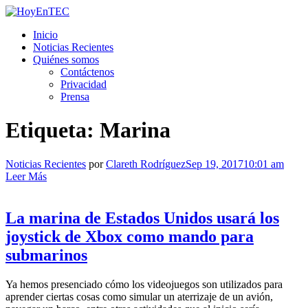
Saltar
al
HoyEnTEC
HoyEnTEC te traer las mejores noticias en tecnología
Inicio
contenido.
Noticias Recientes
Quiénes somos
Contáctenos
Privacidad
Prensa
Etiqueta:
Marina
Noticias Recientes
por
Clareth Rodríguez
Sep 19, 2017
10:01 am
Leer Más
La marina de Estados Unidos usará los
joystick de Xbox como mando para
submarinos
Ya hemos presenciado cómo los videojuegos son utilizados para
aprender ciertas cosas como simular un aterrizaje de un avión,