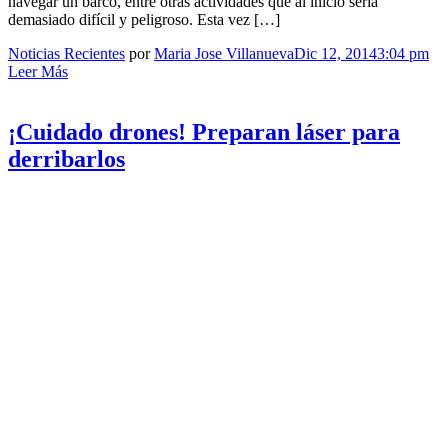
navegar un barco, entre otras actividades que al inicio sería
demasiado difícil y peligroso. Esta vez […]
Noticias Recientes
por
Maria Jose Villanueva
Dic 12, 2014
3:04 pm
Leer Más
¡Cuidado drones! Preparan láser para
derribarlos