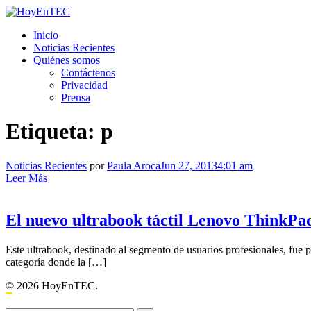
Saltar
al
HoyEnTEC
HoyEnTEC te traer las mejores noticias en tecnología
Inicio
contenido.
Noticias Recientes
Quiénes somos
Contáctenos
Privacidad
Prensa
Etiqueta:
p
Noticias Recientes
por
Paula Aroca
Jun 27, 2013
4:01 am
Leer Más
El nuevo ultrabook táctil Lenovo ThinkPa
Este ultrabook, destinado al segmento de usuarios profesionales, fue 
categoría donde la […]
© 2026 HoyEnTEC.