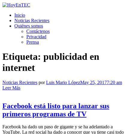
Saltar
al
HoyEnTEC
HoyEnTEC te traer las mejores noticias en tecnología
Inicio
contenido.
Noticias Recientes
Quiénes somos
Contáctenos
Privacidad
Prensa
Etiqueta:
publicidad en
internet
Noticias Recientes
por
Luis Mario López
May 25, 2017
7:20 am
Leer Más
Facebook está listo para lanzar sus
primeros programas de TV
Facebook ha dado un paso de gigante y se ha adelantado a
YouTube. La red social ha dado a conocer que ya tiene casi todo