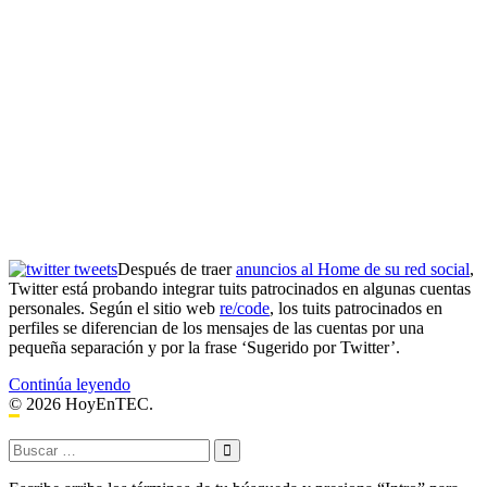
Después de traer
anuncios al Home de su red social
,
Twitter está probando integrar tuits patrocinados en algunas cuentas
personales. Según el sitio web
re/code
, los tuits patrocinados en
perfiles se diferencian de los mensajes de las cuentas por una
pequeña separación y por la frase ‘Sugerido por Twitter’.
Twitter
Continúa leyendo
prueba
© 2026 HoyEnTEC.
publicidad
en
Buscar:
los
perfiles