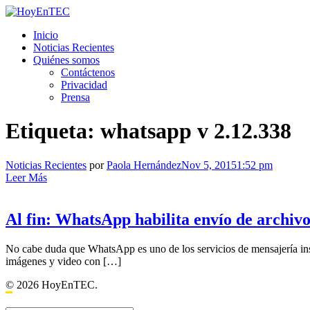
Saltar
al
HoyEnTEC
HoyEnTEC te traer las mejores noticias en tecnología
Inicio
contenido.
Noticias Recientes
Quiénes somos
Contáctenos
Privacidad
Prensa
Etiqueta:
whatsapp v 2.12.338
Noticias Recientes
por
Paola Hernández
Nov 5, 2015
1:52 pm
Leer Más
Al fin: WhatsApp habilita envío de archi
No cabe duda que WhatsApp es uno de los servicios de mensajería inst
imágenes y video con […]
© 2026 HoyEnTEC.