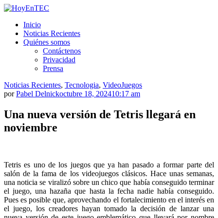
Saltar
al
HoyEnTEC
HoyEnTEC te traer las mejores noticias en tecnología
Inicio
contenido.
Noticias Recientes
Quiénes somos
Contáctenos
Privacidad
Prensa
Noticias Recientes
,
Tecnologia
,
VideoJuegos
por
Pabel Delnick
octubre 18, 2024
10:17 am
Una nueva versión de Tetris llegará en
noviembre
Tetris es uno de los juegos que ya han pasado a formar parte del
salón de la fama de los videojuegos clásicos. Hace unas semanas,
una noticia se viralizó sobre un chico que había conseguido terminar
el juego, una hazaña que hasta la fecha nadie había conseguido.
Pues es posible que, aprovechando el fortalecimiento en el interés en
el juego, los creadores hayan tomado la decisión de lanzar una
nueva versión de este juego emblemático que llevará por nombre