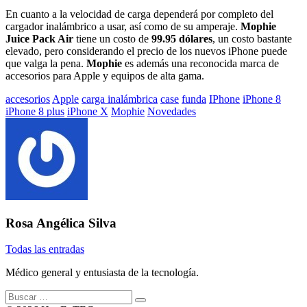
En cuanto a la velocidad de carga dependerá por completo del
cargador inalámbrico a usar, así como de su amperaje.
Mophie
Juice Pack Air
tiene un costo de
99.95 dólares
, un costo bastante
elevado, pero considerando el precio de los nuevos iPhone puede
que valga la pena.
Mophie
es además una reconocida marca de
accesorios para Apple y equipos de alta gama.
Etiquetado
accesorios
Apple
carga inalámbrica
case
funda
IPhone
iPhone 8
con:
iPhone 8 plus
iPhone X
Mophie
Novedades
Rosa Angélica Silva
Todas las entradas
Médico general y entusiasta de la tecnología.
Buscar: