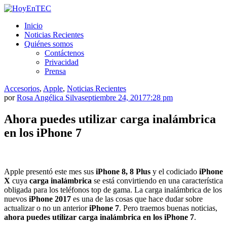
Saltar
al
HoyEnTEC
HoyEnTEC te traer las mejores noticias en tecnología
Inicio
contenido.
Noticias Recientes
Quiénes somos
Contáctenos
Privacidad
Prensa
Accesorios
,
Apple
,
Noticias Recientes
por
Rosa Angélica Silva
septiembre 24, 2017
7:28 pm
Ahora puedes utilizar carga inalámbrica
en los iPhone 7
Apple presentó este mes sus
iPhone 8, 8 Plus
y el codiciado
iPhone
X
cuya
carga inalámbrica
se está convirtiendo en una característica
obligada para los teléfonos top de gama. La carga inalámbrica de los
nuevos
iPhone 2017
es una de las cosas que hace dudar sobre
actualizar o no un anterior
iPhone 7
. Pero traemos buenas noticias,
ahora puedes utilizar carga inalámbrica en los iPhone 7
.