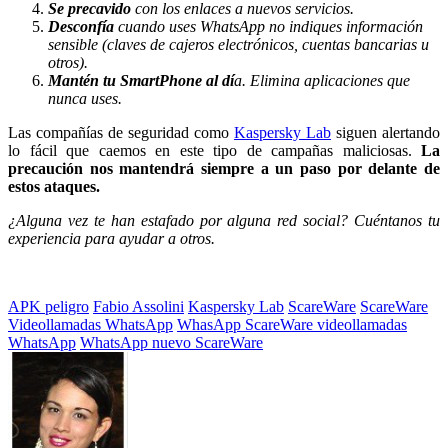
Se precavido
con los enlaces a nuevos servicios.
Desconfía
cuando uses WhatsApp no indiques información
sensible (claves de cajeros electrónicos, cuentas bancarias u
otros).
Mantén tu SmartPhone al dí
a. Elimina aplicaciones que
nunca uses.
Las compañías de seguridad como
Kaspersky Lab
siguen alertando
lo fácil que caemos en este tipo de campañas maliciosas.
La
precaución nos mantendrá siempre a un paso por delante de
estos ataques.
¿Alguna vez te han estafado por alguna red social? Cuéntanos tu
experiencia para ayudar a otros.
Etiquetado
APK peligro
Fabio Assolini
Kaspersky Lab
ScareWare
ScareWare
con:
Videollamadas WhatsApp
WhasApp ScareWare videollamadas
WhatsApp
WhatsApp nuevo ScareWare