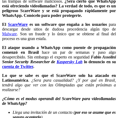
las trampas de software maliciosos.
¿Sera cierto que WhatsApp
está ofreciendo videollamadas? La verdad de todo, es que es un
peligroso ScareWare y se está propagando rápidamente por
WhatsApp. Conócelo para poder protegerte.
El
ScareWare
es un software que engaña a los usuarios
para
descargar desde sitios de dudosa procedencia algún tipo de
Malware
. Son un fraude y lo único que se obtiene al final del
proceso es una gran estafa.
El ataque usando a WhatsApp como puente de propagación
comenzó en Brasil
hace un par de semanas y paso algo
desapercibido. Sin embargo el experto en seguridad
Fabio Assolini
Senior Security Researcher de
Kaspersky Lab
lo denuncio en su
cuenta de Twitter
.
Lo que se sabe es que el ScareWare solo ha atacado en
Latinoamérica
.
¿Sera pura casualidad? ¿Y por qué en Brasil,
tendrá algo que ver con las Olimpiadas que están próximas a
realizarse?
¿Cómo es el modus operandi del ScareWare para videollamadas
de WhatsApp?
Llega una invitación de un contacto (
por eso se asume que es
seguro aceptarla
).