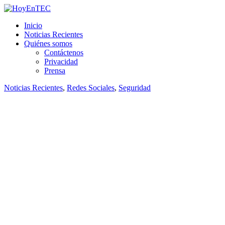
Saltar
al
HoyEnTEC
HoyEnTEC te traer las mejores noticias en tecnología
Inicio
contenido.
Noticias Recientes
Quiénes somos
Contáctenos
Privacidad
Prensa
Noticias Recientes
,
Redes Sociales
,
Seguridad