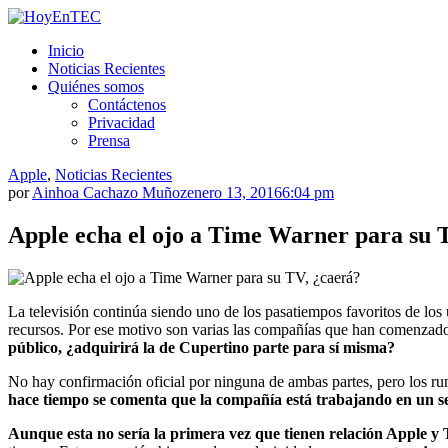
Saltar
al
HoyEnTEC
HoyEnTEC te traer las mejores noticias en tecnología
Inicio
contenido.
Noticias Recientes
Quiénes somos
Contáctenos
Privacidad
Prensa
Apple
,
Noticias Recientes
por
Ainhoa Cachazo Muñoz
enero 13, 2016
6:04 pm
Apple echa el ojo a Time Warner para su 
La televisión continúa siendo uno de los pasatiempos favoritos de los 
recursos. Por ese motivo son varias las compañías que han comenzado
público, ¿adquirirá la de Cupertino parte para sí misma?
No hay confirmación oficial por ninguna de ambas partes, pero los ru
hace tiempo se comenta que la compañía está trabajando en un ser
Aunque esta no sería la primera vez que tienen relación Apple 