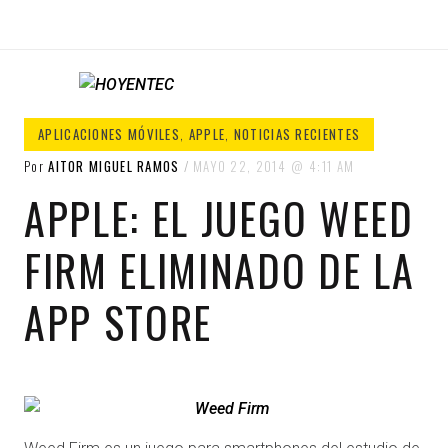
HOYENTEC
HoyEnTEC te traer las mejores noticias
APLICACIONES MÓVILES
,
APPLE
,
NOTICIAS RECIENTES
en tecnología
Por
AITOR MIGUEL RAMOS
MAYO 22, 2014
4:11 AM
APPLE: EL JUEGO WEED
FIRM ELIMINADO DE LA
APP STORE