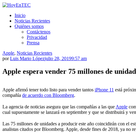
Saltar
al
HoyEnTEC
HoyEnTEC te traer las mejores noticias en tecnología
Inicio
contenido.
Noticias Recientes
Quiénes somos
Contáctenos
Privacidad
Prensa
Apple
,
Noticias Recientes
por
Luis Mario López
julio 28, 2019
9:57 am
Apple espera vender 75 millones de unidad
Apple afirmó tener todo listo para vender tantos
iPhone 11
está próxim
compañía
de acuerdo con Bloomberg
.
La agencia de noticias asegura que las compañías a las que
Apple
comp
cual supuestamente se lanzará en septiembre y que se distribuirá y vend
Las 75 millones de unidades a producir este año coincidirán con el e
analistas citados por Bloomberg. Apple, desde fines de 2018, ya no r