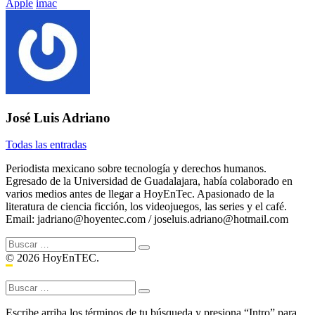
Etiquetado
Apple
imac
con:
José Luis Adriano
Todas las entradas
Periodista mexicano sobre tecnología y derechos humanos.
Egresado de la Universidad de Guadalajara, había colaborado en
varios medios antes de llegar a HoyEnTec. Apasionado de la
literatura de ciencia ficción, los videojuegos, las series y el café.
Email: jadriano@hoyentec.com / joseluis.adriano@hotmail.com
Buscar:
© 2026 HoyEnTEC.
Buscar:
Escribe arriba los términos de tu búsqueda y presiona “Intro” para