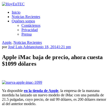
Saltar
al
HoyEnTEC
HoyEnTEC te traer las mejores noticias en tecnología
Inicio
contenido.
Noticias Recientes
Quiénes somos
Contáctenos
Privacidad
Prensa
Apple
,
Noticias Recientes
por
José Luis Adriano
junio 18, 2014
1:21 pm
Apple iMac baja de precio, ahora cuesta
$1099 dólares
Ya disponible
en la tienda de Apple
, la empresa de la manzana
mordida ha lanzado un nuevo modelo de iMac con una pantalla de
21.5 pulgadas, cuyo precio, de mil 99 dólares, es 200 dólares menor
al del anterior modelo.