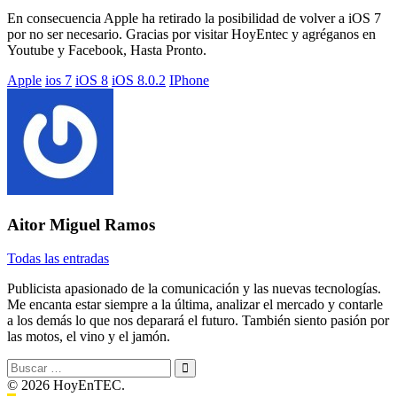
En consecuencia Apple ha retirado la posibilidad de volver a iOS 7
por no ser necesario. Gracias por visitar HoyEntec y agréganos en
Youtube y Facebook, Hasta Pronto.
Etiquetado
Apple
ios 7
iOS 8
iOS 8.0.2
IPhone
con:
Aitor Miguel Ramos
Todas las entradas
Publicista apasionado de la comunicación y las nuevas tecnologías.
Me encanta estar siempre a la última, analizar el mercado y contarle
a los demás lo que nos deparará el futuro. También siento pasión por
las motos, el vino y el jamón.
Buscar:
© 2026 HoyEnTEC.