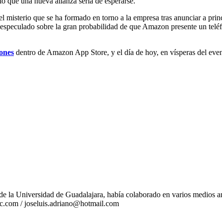
lo que una nueva alianza sería de esperarse.
l misterio que se ha formado en torno a la empresa tras anunciar a pri
 especulado sobre la gran probabilidad de que Amazon presente un teléf
iones
dentro de Amazon App Store, y el día de hoy, en vísperas del eve
e la Universidad de Guadalajara, había colaborado en varios medios ant
tec.com / joseluis.adriano@hotmail.com