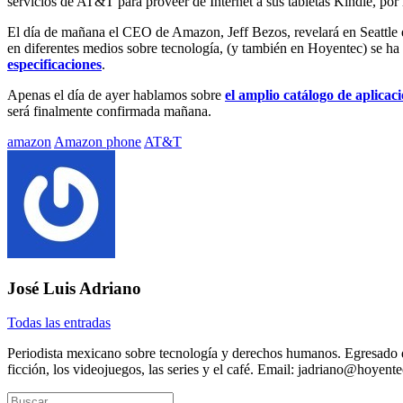
servicios de AT&T para proveer de Internet a sus tabletas Kindle, por 
El día de mañana el CEO de Amazon, Jeff Bezos, revelará en Seattle e
en diferentes medios sobre tecnología, (y también en Hoyentec) se ha
especificaciones
.
Apenas el día de ayer hablamos sobre
el amplio catálogo de aplicac
será finalmente confirmada mañana.
Etiquetado
amazon
Amazon phone
AT&T
con:
José Luis Adriano
Todas las entradas
Periodista mexicano sobre tecnología y derechos humanos. Egresado d
ficción, los videojuegos, las series y el café. Email: jadriano@hoyen
Buscar: