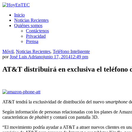
Saltar
al
HoyEnTEC
HoyEnTEC te traer las mejores noticias en tecnología
Inicio
contenido.
Noticias Recientes
Quiénes somos
Contáctenos
Privacidad
Prensa
Móvil
,
Noticias Recientes
,
Teléfono Inteligente
por
José Luis Adriano
junio 17, 2014
12:49 pm
AT&T distribuirá en exclusiva el teléfono
AT&T tendrá la exclusividad de distribución del nuevo s
martphone
d
Según información de personas relacionadas con los planes de Amazon
características de
phablet
y contará con pantalla 3D.
“El movimiento podría ayudar a AT&T a atraer nuevos clientes en una 