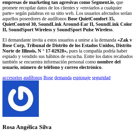
empresas de marketing tan agresivas como Segment.io
, que
promete recopilar datos de los clientes y «enviarlos a cualquier
parte» según palabras en su sitio web. Los usuarios afectados serían
aquellos poseedores de audífonos
Bose QuietComfort 35,
QuietControl 30, SoundLink Around-Ear II, SoundLink Color
II, SoundSport Wireless y SoundSport Pulse Wireless
.
El demandante invita a estos usuarios a unirse a la demanda
«Zak v
Bose Corp, Tribunal de Distrito de los Estados Unidos, Distrito
Norte de Illinois, N ° 17-02928»,
pues la compañía podría haber
espiado y vendido sus hábitos de escucha. Entre los datos recabados
también se encuentra información personal como
nombre del
usuario, número de teléfono y correo electrónico
.
Etiquetado
accesorios
audífonos
Bose
demanda
espionaje
seguridad
con:
Rosa Angélica Silva