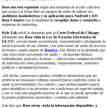
Bose nos está espiando
según una demanda de acción colectiva
que acusa a la firma líder en equipos de audio de utilizar sus
audífonos inalámbricos y su aplicación para Android y iOS
Bose Connect
con la finalidad de
recopilar datos y venderlos
a
empresas de marketing.
Kyle Zak
inició la demanda ante la
Corte Federal de Chicago
afirmando que
Bose viola la Ley de Escucha Electrónica de
EE.UU.
«recolectando secretamente, transmitiendo y divulgando la
música privada de sus clientes y las selecciones de audio de terceras
personas»
según reporte de
Reuters.
Zak afirma en la demanda que
«
las selecciones personales de audio — incluyendo música,
radiodifusión, podcast y lecturas — ofrecen una cantidad increíble
de información sobre personalidad, comportamiento, opiniones
políticas e identidad personal
«.
«De hecho, numerosos estudios científicos demuestran que las
preferencias musicales reflejan características explícitas como la
edad, la personalidad y los valores, y que incluso pueden usarse
para identificar a las personas con condiciones de espectro autista,
y eso es sólo una pequeña muestra de lo que se puede aprender de
la propia preferencias musicales»,
continúa más adelante.
Zak dice que
Bose envía «toda la información disponible» a