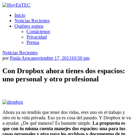
Saltar
al
HoyEnTEC
HoyEnTEC te traer las mejores noticias en tecnología
Inicio
contenido.
Noticias Recientes
Quiénes somos
Contáctenos
Privacidad
Prensa
Noticias Recientes
por
Paula Aroca
noviembre 17, 2013
10:50 pm
Con Dropbox ahora tienes dos espacios:
uno personal y otro profesional
Ahora ya no tendrás que tener dos vidas, eres uno en el trabajo y
otro en tu vida privada. Eso ya es cosa del pasado. Y Dropbox te va
a ayudar. ¿De qué manera? Es bastante simple.
La propuesta es
que con tu misma cuenta manejes dos espacios: una para tus
cosas personales y otra para los archivos y documentos de tu