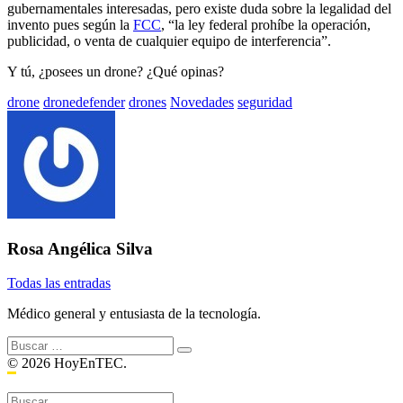
gubernamentales interesadas, pero existe duda sobre la legalidad del
invento pues según la
FCC
, “la ley federal prohíbe la operación,
publicidad, o venta de cualquier equipo de interferencia”.
Y tú, ¿posees un drone? ¿Qué opinas?
Etiquetado
drone
dronedefender
drones
Novedades
seguridad
con:
Rosa Angélica Silva
Todas las entradas
Médico general y entusiasta de la tecnología.
Buscar:
© 2026 HoyEnTEC.
Buscar: