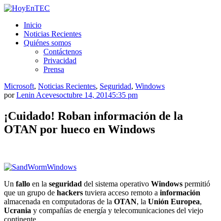
Saltar
al
HoyEnTEC
HoyEnTEC te traer las mejores noticias en tecnología
Inicio
contenido.
Noticias Recientes
Quiénes somos
Contáctenos
Privacidad
Prensa
Microsoft
,
Noticias Recientes
,
Seguridad
,
Windows
por
Lenin Aceves
octubre 14, 2014
5:35 pm
¡Cuidado! Roban información de la
OTAN por hueco en Windows
Un
fallo
en la
seguridad
del sistema operativo
Windows
permitió
que un grupo de
hackers
tuviera acceso remoto a
información
almacenada en computadoras de la
OTAN
, la
Unión Europea
,
Ucrania
y compañías de energía y telecomunicaciones del viejo
continente.