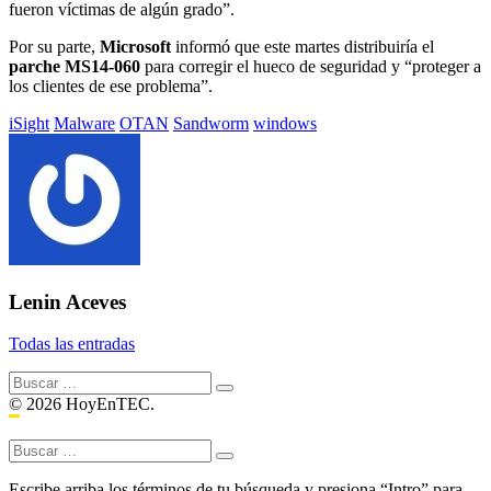
fueron víctimas de algún grado”.
Por su parte,
Microsoft
informó que este martes distribuiría el
parche MS14-060
para corregir el hueco de seguridad y “proteger a
los clientes de ese problema”.
Etiquetado
iSight
Malware
OTAN
Sandworm
windows
con:
Lenin Aceves
Todas las entradas
Buscar:
© 2026 HoyEnTEC.
Buscar:
Escribe arriba los términos de tu búsqueda y presiona “Intro” para