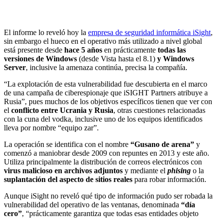
El informe lo reveló hoy la
empresa de seguridad informática iSight
,
sin embargo el hueco en el operativo más utilizado a nivel global
está presente desde
hace 5 años
en prácticamente
todas las
versiones de Windows
(desde Vista hasta el 8.1)
y Windows
Server
, inclusive la amenaza continúa, precisa la compañía.
“La explotación de esta vulnerabilidad fue descubierta en el marco
de una campaña de ciberespionaje que iSIGHT Partners atribuye a
Rusia”, pues muchos de los objetivos específicos tienen que ver con
el
conflicto entre Ucrania y Rusia
, otras cuestiones relacionadas
con la cuna del vodka, inclusive uno de los equipos identificados
lleva por nombre “equipo zar”.
La operación se identifica con el nombre
“Gusano de arena”
y
comenzó a maniobrar desde 2009 con repuntes en 2013 y este año.
Utiliza principalmente la distribución de correos electrónicos con
virus malicioso en archivos adjuntos
y mediante el
phising
o la
suplantación del aspecto de sitios reales
para robar información.
Aunque iSight no reveló qué tipo de información pudo ser robada la
vulnerabilidad del operativo de las ventanas, denominada
“día
cero”
, “prácticamente garantiza que todas esas entidades objeto