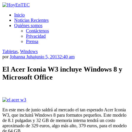
Saltar
al
HoyEnTEC
HoyEnTEC te traer las mejores noticias en tecnología
Inicio
contenido.
Noticias Recientes
Quiénes somos
Contáctenos
Privacidad
Prensa
Tabletas
,
Windows
por
Johanna Juha
junio 5, 2013
2:40 am
El Acer Iconia W3 incluye Windows 8 y
Microsoft Office
En este mes de junio saldrá al mercado el tan esperado Acer Iconia
W3, que incluirá Windows 8 para formatos pequeños. Este modelo
de 8.1 pulgadas y 32 GB de memoria interna tendrá un costo
aproximado de 329 euros, algo más alto, 379 euros, para el modelo
de 64 GB.