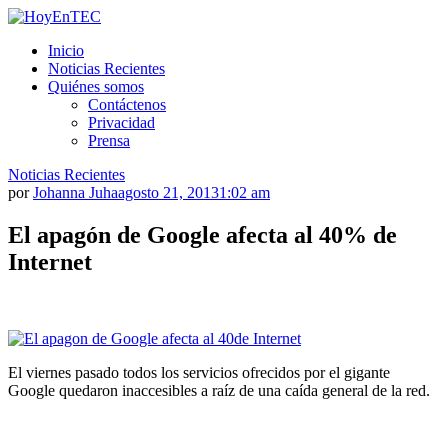
Saltar
al
HoyEnTEC
HoyEnTEC te traer las mejores noticias en tecnología
Inicio
contenido.
Noticias Recientes
Quiénes somos
Contáctenos
Privacidad
Prensa
Noticias Recientes
por
Johanna Juha
agosto 21, 2013
1:02 am
El apagón de Google afecta al 40% de
Internet
El viernes pasado todos los servicios ofrecidos por el gigante
Google quedaron inaccesibles a raíz de una caída general de la red.