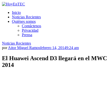
Saltar
al
HoyEnTEC
HoyEnTEC te traer las mejores noticias en tecnología
Inicio
contenido.
Noticias Recientes
Quiénes somos
Contáctenos
Privacidad
Prensa
Noticias Recientes
por
Aitor Miguel Ramos
febrero 14, 2014
9:24 am
El Huawei Ascend D3 llegará en el MWC
2014