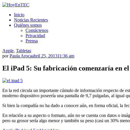
Saltar
al
HoyEnTEC
HoyEnTEC te traer las mejores noticias en tecnología
Inicio
contenido.
Noticias Recientes
Quiénes somos
Contáctenos
Privacidad
Prensa
Apple
,
Tabletas
por
Paula Aroca
abril 25, 2013
11:36 am
El iPad 5: Su fabricación comenzaría en el
En la red circula un importante cúmulo de información respecto de es
moderno dispositivo poseería una pantalla de 9,7 pulgadas, al igual q
Si bien la compañía no ha dado a conocer aún, en forma oficial, la fec
En relación a su aspecto o formato, aún no se cuenta con datos o imágen
pero su grosor sería algo menor y también su peso (casi un 30% meno