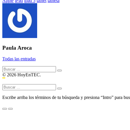
Etiquetado
Apple
iPad
ipad 5
tablet
tableta
con:
Paula Aroca
Todas las entradas
Buscar:
© 2026 HoyEnTEC.
Buscar:
Escribe arriba los términos de tu búsqueda y presiona “Intro” para bus
Menu