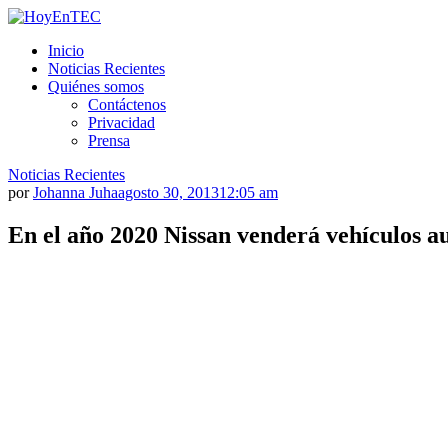
Saltar
al
HoyEnTEC
HoyEnTEC te traer las mejores noticias en tecnología
Inicio
contenido.
Noticias Recientes
Quiénes somos
Contáctenos
Privacidad
Prensa
Noticias Recientes
por
Johanna Juha
agosto 30, 2013
12:05 am
En el año 2020 Nissan venderá vehículos 