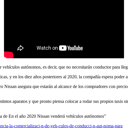
ehículos autónomos, es decir, que no necesitarán conductor para llega
icas, y en los diez años posteriores al 2020, la compañía espera poder a
ro Nissan asegura que estarán al alcance de los compradores con preci
stintos aparatos y que pronto piensa colocar a rodar sus propios taxis
rca de En el año 2020 Nissan venderá vehículos autónomos”
uncia-la-comercializaci-n-de-veh-culos-de-conducci-n-aut-noma-para