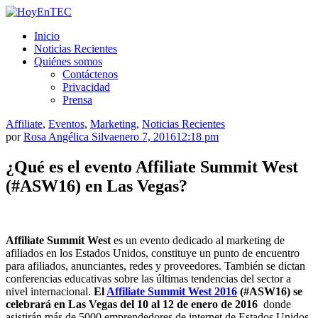
Saltar
al
HoyEnTEC
HoyEnTEC te traer las mejores noticias en tecnología
Inicio
contenido.
Noticias Recientes
Quiénes somos
Contáctenos
Privacidad
Prensa
Affiliate
,
Eventos
,
Marketing
,
Noticias Recientes
por
Rosa Angélica Silva
enero 7, 2016
12:18 pm
¿Qué es el evento Affiliate Summit West
(#ASW16) en Las Vegas?
Affiliate Summit West
es un evento dedicado al marketing de
afiliados en los Estados Unidos, constituye un punto de encuentro
para afiliados, anunciantes, redes y proveedores. También se dictan
conferencias educativas sobre las últimas tendencias del sector a
nivel internacional.
El
Affiliate Summit West 2016
(#ASW16) se
celebrará en Las Vegas del 10 al 12 de enero de 2016
donde
asistirán más de 5000 emprendedores de internet de Estados Unidos,