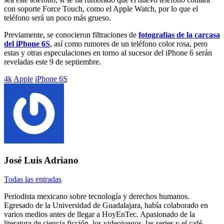
con soporte Force Touch, como el Apple Watch, por lo que el
teléfono será un poco más grueso.
Previamente, se conocieron filtraciones de
fotografías de la carcasa
del iPhone 6S
, así como rumores de un teléfono color rosa, pero
estas y otras especulaciones en torno al sucesor del iPhone 6 serán
reveladas este 9 de septiembre.
Etiquetado
4k
Apple
iPhone 6S
con:
José Luis Adriano
Todas las entradas
Periodista mexicano sobre tecnología y derechos humanos.
Egresado de la Universidad de Guadalajara, había colaborado en
varios medios antes de llegar a HoyEnTec. Apasionado de la
literatura de ciencia ficción, los videojuegos, las series y el café.