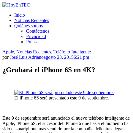
Saltar
al
HoyEnTEC
HoyEnTEC te traer las mejores noticias en tecnología
Inicio
contenido.
Noticias Recientes
Quiénes somos
Contáctenos
Privacidad
Prensa
Apple
,
Noticias Recientes
,
Teléfono Inteligente
por
José Luis Adriano
agosto 28, 2015
6:21 pm
¿Grabará el iPhone 6S en 4K?
El iPhone 6S será presentado este 9 de septiembre.
Este 9 de septiembre será anunciado el nuevo teléfono inteligente de
Apple, iPhone 6S, el sucesor del iPhone 6 que hasta el momento ha
sido el smartphone más vendido por la compañía. Mientras llegan