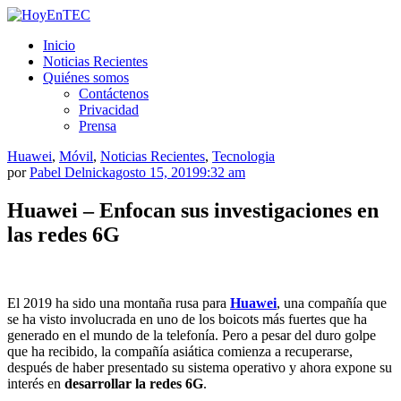
Saltar
al
HoyEnTEC
HoyEnTEC te traer las mejores noticias en tecnología
Inicio
contenido.
Noticias Recientes
Quiénes somos
Contáctenos
Privacidad
Prensa
Huawei
,
Móvil
,
Noticias Recientes
,
Tecnologia
por
Pabel Delnick
agosto 15, 2019
9:32 am
Huawei – Enfocan sus investigaciones en
las redes 6G
El 2019 ha sido una montaña rusa para
Huawei
, una compañía que
se ha visto involucrada en uno de los boicots más fuertes que ha
generado en el mundo de la telefonía. Pero a pesar del duro golpe
que ha recibido, la compañía asiática comienza a recuperarse,
después de haber presentado su sistema operativo y ahora expone su
interés en
desarrollar la redes 6G
.