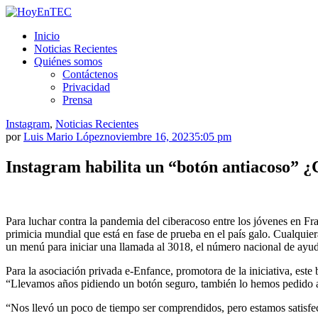
Saltar
al
HoyEnTEC
HoyEnTEC te traer las mejores noticias en tecnología
Inicio
contenido.
Noticias Recientes
Quiénes somos
Contáctenos
Privacidad
Prensa
Instagram
,
Noticias Recientes
por
Luis Mario López
noviembre 16, 2023
5:05 pm
Instagram habilita un “botón antiacoso” 
Para luchar contra la pandemia del ciberacoso entre los jóvenes en Fr
primicia mundial que está en fase de prueba en el país galo. Cualqui
un menú para iniciar una llamada al 3018, el número nacional de ayuda
Para la asociación privada e-Enfance, promotora de la iniciativa, este
“Llevamos años pidiendo un botón seguro, también lo hemos pedido a n
“Nos llevó un poco de tiempo ser comprendidos, pero estamos satisfech