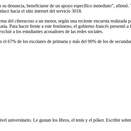
do su denuncia, beneficiarse de un apoyo específico inmediato”, afirmó.
ace hacia el sitio internet del servicio 3018.
blema del ciberacoso a un menor, según una reciente encuesta realizada 
daria. Para hacer frente a este fenómeno, el gobierno francés presentó a
excluir a los estudiantes acosadores de las redes sociales.
ido el 67% de los escolares de primaria y más del 90% de los de secundar
ivel universitario. Le gustan los libros, el tenis y el póker. Escribir sob