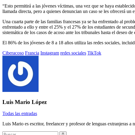
“Esto permitirá a las jóvenes víctimas, una vez que se haya estableci
llamada directa, pero a quienes denuncian un caso se les ofrecerá un enl
Una cuarta parte de las familias francesas ya se ha enfrentado al pro
enfrentado a ello y entre el 25% y el 27% de los estudiantes de secun
sistemática de los casos de acoso ante los tribunales hasta el deseo de 
El 86% de los jóvenes de 8 a 18 años utiliza las redes sociales, inclu
Etiquetado
Ciberacoso
Francia
Instagram
redes sociales
TikTok
con:
Luis Mario López
Todas las entradas
Luis Mario es escritor, freelancer y profesor de lenguas extranjeras a n
Buscar: