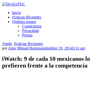
Saltar
al
HoyEnTEC
HoyEnTEC te traer las mejores noticias en tecnología
Inicio
contenido.
Noticias Recientes
Quiénes somos
Contáctenos
Privacidad
Prensa
Apple
,
Noticias Recientes
por
Aitor Miguel Ramos
septiembre 19, 2014
3:11 am
iWatch: 9 de cada 10 mexicanos lo
prefieren frente a la competencia