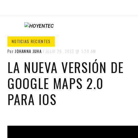
HOYENTEC
HoyEnTEC te traer las mejores noticias
NOTICIAS RECIENTES
en tecnología
Por
JOHANNA JUHA
JULIO 26, 2013
1:20 AM
LA NUEVA VERSIÓN DE
GOOGLE MAPS 2.0
PARA IOS