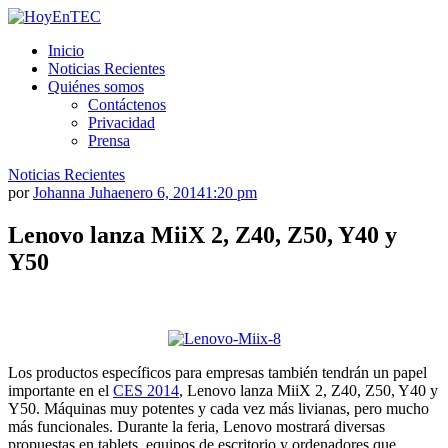
Saltar
al
HoyEnTEC
HoyEnTEC te traer las mejores noticias en tecnología
Inicio
contenido.
Noticias Recientes
Quiénes somos
Contáctenos
Privacidad
Prensa
Noticias Recientes
por
Johanna Juha
enero 6, 2014
1:20 pm
Lenovo lanza MiiX 2, Z40, Z50, Y40 y
Y50
Los productos específicos para empresas también tendrán un papel
importante en el
CES 2014
, Lenovo lanza MiiX 2, Z40, Z50, Y40 y
Y50. Máquinas muy potentes y cada vez más livianas, pero mucho
más funcionales. Durante la feria, Lenovo mostrará diversas
propuestas en tablets, equipos de escritorio y ordenadores que