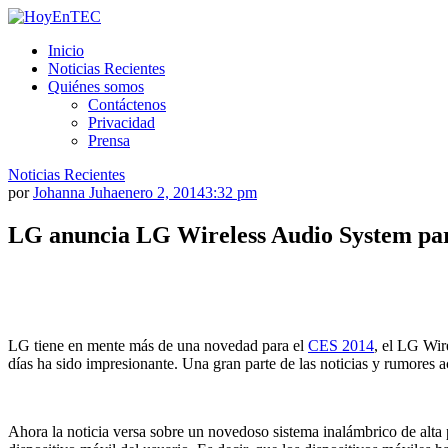
Saltar
al
HoyEnTEC
HoyEnTEC te traer las mejores noticias en tecnología
Inicio
contenido.
Noticias Recientes
Quiénes somos
Contáctenos
Privacidad
Prensa
Noticias Recientes
por
Johanna Juha
enero 2, 2014
3:32 pm
LG anuncia LG Wireless Audio System pa
LG tiene en mente más de una novedad para el
CES 2014
, el LG Wir
días ha sido impresionante. Una gran parte de las noticias y rumores 
Ahora la noticia versa sobre un novedoso sistema inalámbrico de alta 