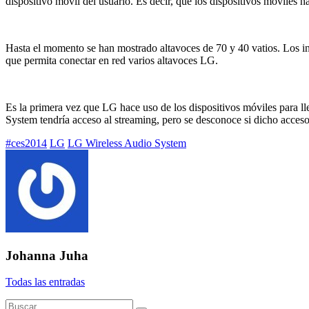
dispositivo móvil del usuario. Es decir, que los dispositivos móviles h
Hasta el momento se han mostrado altavoces de 70 y 40 vatios. Los int
que permita conectar en red varios altavoces LG.
Es la primera vez que LG hace uso de los dispositivos móviles para ll
System tendría acceso al streaming, pero se desconoce si dicho acceso 
Etiquetado
#ces2014
LG
LG Wireless Audio System
con:
Johanna Juha
Todas las entradas
Buscar: