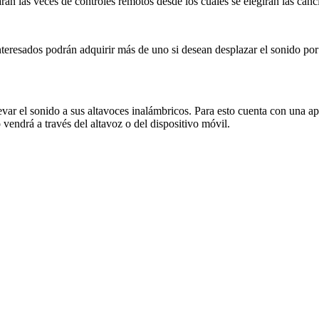
arán las veces de controles remotos desde los cuales se elegirán las can
eresados podrán adquirir más de uno si desean desplazar el sonido por d
evar el sonido a sus altavoces inalámbricos. Para esto cuenta con una 
vendrá a través del altavoz o del dispositivo móvil.