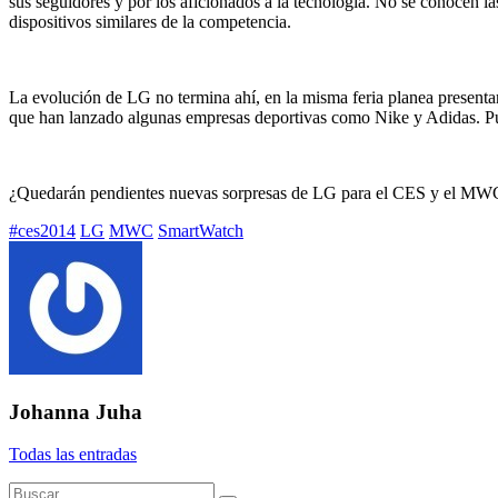
sus seguidores y por los aficionados a la tecnología. No se conocen la
dispositivos similares de la competencia.
La evolución de LG no termina ahí, en la misma feria planea presentar
que han lanzado algunas empresas deportivas como Nike y Adidas. Puls
¿Quedarán pendientes nuevas sorpresas de LG para el CES y el MWC
Etiquetado
#ces2014
LG
MWC
SmartWatch
con:
Johanna Juha
Todas las entradas
Buscar: