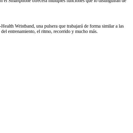
on el Smartphone ofrecerá múltiples funciones que lo distinguirán de
-Health Wristband, una pulsera que trabajará de forma similar a las
 del entrenamiento, el ritmo, recorrido y mucho más.