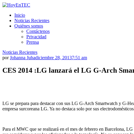
Saltar
al
HoyEnTEC
HoyEnTEC te traer las mejores noticias en tecnología
Inicio
contenido.
Noticias Recientes
Quiénes somos
Contáctenos
Privacidad
Prensa
Noticias Recientes
por
Johanna Juha
diciembre 28, 2013
7:51 am
CES 2014 :LG lanzará el LG G-Arch Smar
LG se prepara para destacar con sus LG G-Arch Smartwatch y G-Healt
empresa surcoreana LG. Ya no destaca solo por sus electrodomésticos
Para el MWC que se realizará en el mes de febrero en Barcelona, LG 