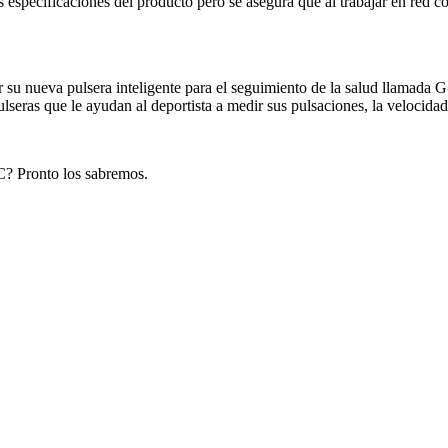
s especificaciones del producto pero se asegura que al trabajar en red c
 su nueva pulsera inteligente para el seguimiento de la salud llamada G
eras que le ayudan al deportista a medir sus pulsaciones, la velocidad
? Pronto los sabremos.