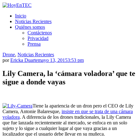
Saltar
al
HoyEnTEC
HoyEnTEC te traer las mejores noticias en tecnología
Inicio
contenido.
Noticias Recientes
Quiénes somos
Contáctenos
Privacidad
Prensa
Drone
,
Noticias Recientes
por
Ericka Duarte
mayo 13, 2015
3:53 pm
Lily Camera, la ‘cámara voladora’ que te
sigue a donde vayas
Tiene la apariencia de un dron pero el CEO de Lily
Camera, Antonie Balaresque,
insiste en que se trata de una cámara
voladora
. A diferencia de los drones tradicionales, la Lily Camera
que fue lanzada recientemente al mercado, se enfoca en un solo
sujeto y lo sigue a cualquier lugar al que vaya gracias a un
localizador que el usuario debe llevar en su muñeca.