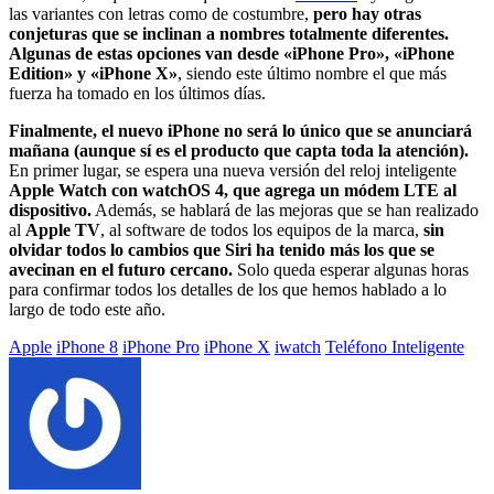
las variantes con letras como de costumbre,
pero hay otras
conjeturas que se inclinan a nombres totalmente diferentes.
Algunas de estas opciones van desde «iPhone Pro», «iPhone
Edition» y «iPhone X»
, siendo este último nombre el que más
fuerza ha tomado en los últimos días.
Finalmente, el nuevo iPhone no será lo único que se anunciará
mañana (aunque sí es el producto que capta toda la atención).
En primer lugar, se espera una nueva versión del reloj inteligente
Apple Watch con watchOS 4, que agrega un módem LTE al
dispositivo.
Además, se hablará de las mejoras que se han realizado
al
Apple TV
, al software de todos los equipos de la marca,
sin
olvidar todos lo cambios que Siri ha tenido más los que se
avecinan en el futuro cercano.
Solo queda esperar algunas horas
para confirmar todos los detalles de los que hemos hablado a lo
largo de todo este año.
Etiquetado
Apple
iPhone 8
iPhone Pro
iPhone X
iwatch
Teléfono Inteligente
con: