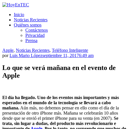
Saltar
al
HoyEnTEC
HoyEnTEC te traer las mejores noticias en tecnología
Inicio
contenido.
Noticias Recientes
Quiénes somos
Contáctenos
Privacidad
Prensa
Apple
,
Noticias Recientes
,
Teléfono Inteligente
por
Luis Mario López
septiembre 11, 2017
6:49 am
Lo que se verá mañana en el evento de
Apple
El día ha llegado. Uno de los eventos más importantes y más
esperados en el mundo de la tecnología se llevará a cabo
mañana.
Aún más, no debemos pensar en ello como el día de la
presentación de otro iPhone más. Mañana se celebrarán 10 años
desde que se envió el primer iPhone para su venta (en 2007).
Se
trata, sin lugar a dudas, del producto más revolucionario e
importante de
Apple
. Por lo tanto, no sorprende que muchos de