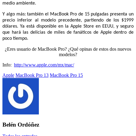
medio ambiente.
Y algo más: también el MacBook Pro de 15 pulgadas presenta un
precio inferior al modelo precedente, partiendo de los $1999
dólares. Ya está disponible en la Apple Store en EEUU, y seguro
que hará las delicias de miles de fanáticos de Apple dentro de
poco tiempo.
¿Eres usuario de MacBook Pro? ¿Qué opinas de estos dos nuevos
modelos?
Info:
http://www.apple.com/mx/mac/
Etiquetado
Apple
MacBook Pro 13
MacBook Pro 15
con:
Belén Ordóñez