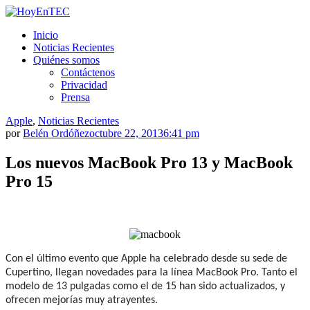
Saltar
al
HoyEnTEC
HoyEnTEC te traer las mejores noticias en tecnología
Inicio
contenido.
Noticias Recientes
Quiénes somos
Contáctenos
Privacidad
Prensa
Apple
,
Noticias Recientes
por
Belén Ordóñez
octubre 22, 2013
6:41 pm
Los nuevos MacBook Pro 13 y MacBook
Pro 15
Con el último evento que Apple ha celebrado desde su sede de
Cupertino, llegan novedades para la línea MacBook Pro. Tanto el
modelo de 13 pulgadas como el de 15 han sido actualizados, y
ofrecen mejorías muy atrayentes.