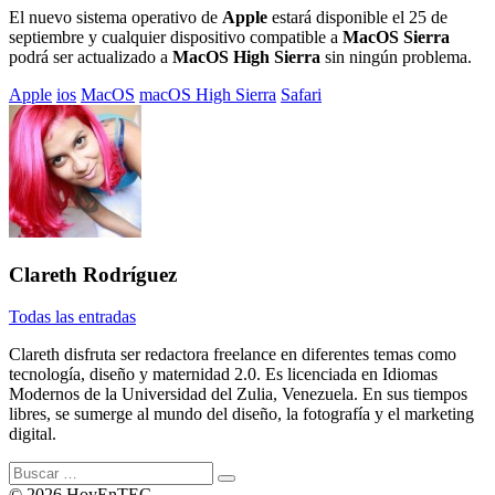
El nuevo sistema operativo de
Apple
estará disponible el 25 de
septiembre y cualquier dispositivo compatible a
MacOS Sierra
podrá ser actualizado a
MacOS High Sierra
sin ningún problema.
Etiquetado
Apple
ios
MacOS
macOS High Sierra
Safari
con:
Clareth Rodríguez
Todas las entradas
Clareth disfruta ser redactora freelance en diferentes temas como
tecnología, diseño y maternidad 2.0. Es licenciada en Idiomas
Modernos de la Universidad del Zulia, Venezuela. En sus tiempos
libres, se sumerge al mundo del diseño, la fotografía y el marketing
digital.
Buscar:
© 2026 HoyEnTEC.