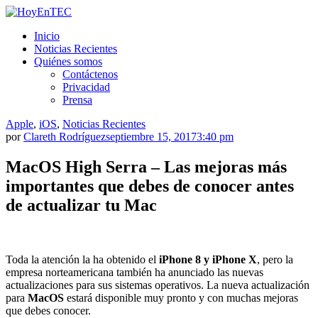
Saltar
al
HoyEnTEC
HoyEnTEC te traer las mejores noticias en tecnología
Inicio
contenido.
Noticias Recientes
Quiénes somos
Contáctenos
Privacidad
Prensa
Apple
,
iOS
,
Noticias Recientes
por
Clareth Rodríguez
septiembre 15, 2017
3:40 pm
MacOS High Serra – Las mejoras más
importantes que debes de conocer antes
de actualizar tu Mac
Toda la atención la ha obtenido el
iPhone 8 y iPhone X
, pero la
empresa norteamericana también ha anunciado las nuevas
actualizaciones para sus sistemas operativos. La nueva actualización
para
MacOS
estará disponible muy pronto y con muchas mejoras
que debes conocer.