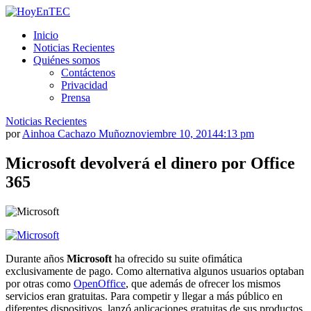
Saltar
al
HoyEnTEC
HoyEnTEC te traer las mejores noticias en tecnología
Inicio
contenido.
Noticias Recientes
Quiénes somos
Contáctenos
Privacidad
Prensa
Noticias Recientes
por
Ainhoa Cachazo Muñoz
noviembre 10, 2014
4:13 pm
Microsoft devolverá el dinero por Office
365
Durante años
Microsoft
ha ofrecido su suite ofimática
exclusivamente de pago. Como alternativa algunos usuarios optaban
por otras como
OpenOffice
, que además de ofrecer los mismos
servicios eran gratuitas. Para competir y llegar a más público en
diferentes dispositivos, lanzó aplicaciones gratuitas de sus productos,