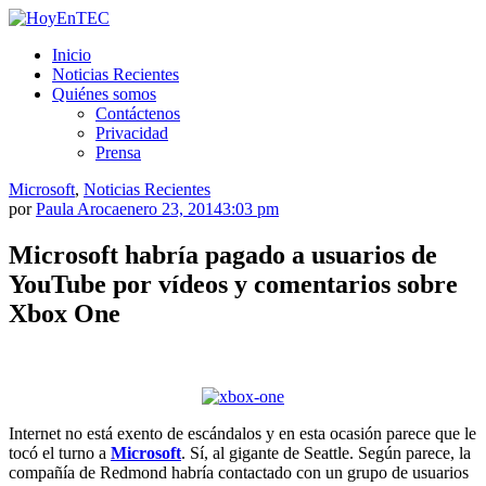
Saltar
al
HoyEnTEC
HoyEnTEC te traer las mejores noticias en tecnología
Inicio
contenido.
Noticias Recientes
Quiénes somos
Contáctenos
Privacidad
Prensa
Microsoft
,
Noticias Recientes
por
Paula Aroca
enero 23, 2014
3:03 pm
Microsoft habría pagado a usuarios de
YouTube por vídeos y comentarios sobre
Xbox One
Internet no está exento de escándalos y en esta ocasión parece que le
tocó el turno a
Microsoft
. Sí, al gigante de Seattle. Según parece, la
compañía de Redmond habría contactado con un grupo de usuarios