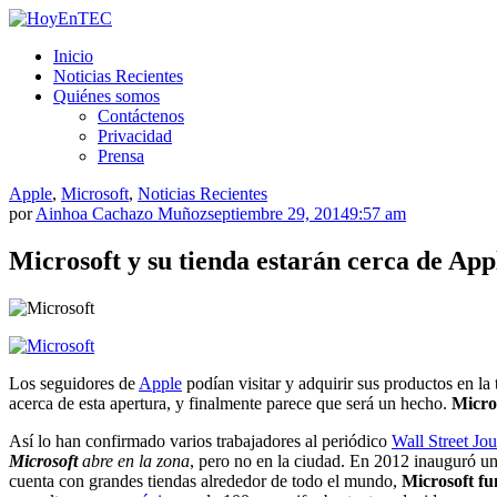
Saltar
al
HoyEnTEC
HoyEnTEC te traer las mejores noticias en tecnología
Inicio
contenido.
Noticias Recientes
Quiénes somos
Contáctenos
Privacidad
Prensa
Apple
,
Microsoft
,
Noticias Recientes
por
Ainhoa Cachazo Muñoz
septiembre 29, 2014
9:57 am
Microsoft y su tienda estarán cerca de Ap
Los seguidores de
Apple
podían visitar y adquirir sus productos en l
acerca de esta apertura, y finalmente parece que será un hecho.
Micro
Así lo han confirmado varios trabajadores al periódico
Wall Street Jou
Microsoft
abre en la zona
, pero no en la ciudad. En 2012 inauguró un
cuenta con grandes tiendas alrededor de todo el mundo,
Microsoft fu