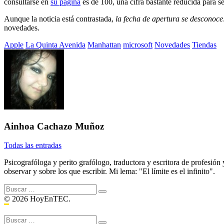
consultarse en
su página
es de 100, una cifra bastante reducida para s
Aunque la noticia está contrastada,
la fecha de apertura se desconoce
novedades.
Etiquetado
Apple
La Quinta Avenida
Manhattan
microsoft
Novedades
Tiendas
con:
Ainhoa Cachazo Muñoz
Todas las entradas
Psicografóloga y perito grafólogo, traductora y escritora de profesión
observar y sobre los que escribir. Mi lema: "El límite es el infinito".
Buscar:
© 2026 HoyEnTEC.
Buscar: