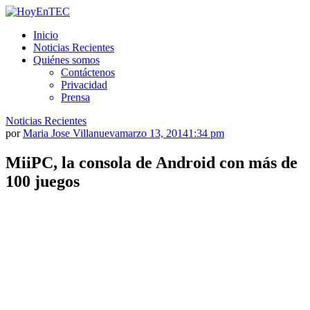
Saltar
al
HoyEnTEC
HoyEnTEC te traer las mejores noticias en tecnología
Inicio
contenido.
Noticias Recientes
Quiénes somos
Contáctenos
Privacidad
Prensa
Noticias Recientes
por
Maria Jose Villanueva
marzo 13, 2014
1:34 pm
MiiPC, la consola de Android con más de
100 juegos