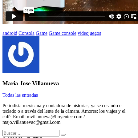
Etiquetado
android
Consola
Game
Game console
videojuegos
con:
Maria Jose Villanueva
Todas las entradas
Periodista mexicana y contadora de historias, ya sea usando el
teclado o a través del lente de la cámara. Amores: los viajes y el
café. Email: mvillanueva@hoyentec.com /
majo.villanuevac@gmail.com
Buscar: