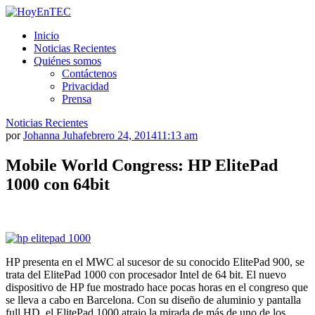
Saltar
al
HoyEnTEC
HoyEnTEC te traer las mejores noticias en tecnología
Inicio
contenido.
Noticias Recientes
Quiénes somos
Contáctenos
Privacidad
Prensa
Noticias Recientes
por
Johanna Juha
febrero 24, 2014
11:13 am
Mobile World Congress: HP ElitePad
1000 con 64bit
HP presenta en el MWC al sucesor de su conocido ElitePad 900, se
trata del ElitePad 1000 con procesador Intel de 64 bit. El nuevo
dispositivo de HP fue mostrado hace pocas horas en el congreso que
se lleva a cabo en Barcelona. Con su diseño de aluminio y pantalla
full HD, el ElitePad 1000 atrajo la mirada de más de uno de los