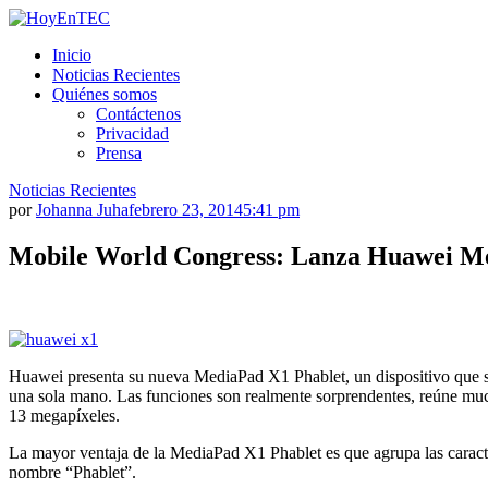
Saltar
al
HoyEnTEC
HoyEnTEC te traer las mejores noticias en tecnología
Inicio
contenido.
Noticias Recientes
Quiénes somos
Contáctenos
Privacidad
Prensa
Noticias Recientes
por
Johanna Juha
febrero 23, 2014
5:41 pm
Mobile World Congress: Lanza Huawei M
Huawei presenta su nueva MediaPad X1 Phablet, un dispositivo que su
una sola mano. Las funciones son realmente sorprendentes, reúne mucha
13 megapíxeles.
La mayor ventaja de la MediaPad X1 Phablet es que agrupa las caracte
nombre “Phablet”.