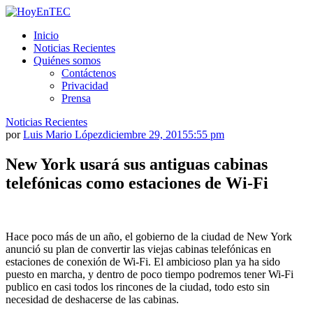
Saltar
al
HoyEnTEC
HoyEnTEC te traer las mejores noticias en tecnología
Inicio
contenido.
Noticias Recientes
Quiénes somos
Contáctenos
Privacidad
Prensa
Noticias Recientes
por
Luis Mario López
diciembre 29, 2015
5:55 pm
New York usará sus antiguas cabinas
telefónicas como estaciones de Wi-Fi
Hace poco más de un año, el gobierno de la ciudad de New York
anunció su plan de convertir las viejas cabinas telefónicas en
estaciones de conexión de Wi-Fi. El ambicioso plan ya ha sido
puesto en marcha, y dentro de poco tiempo podremos tener Wi-Fi
publico en casi todos los rincones de la ciudad, todo esto sin
necesidad de deshacerse de las cabinas.