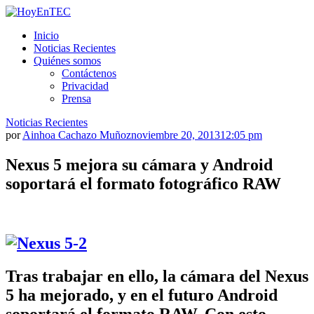
Saltar
al
HoyEnTEC
HoyEnTEC te traer las mejores noticias en tecnología
Inicio
contenido.
Noticias Recientes
Quiénes somos
Contáctenos
Privacidad
Prensa
Noticias Recientes
por
Ainhoa Cachazo Muñoz
noviembre 20, 2013
12:05 pm
Nexus 5 mejora su cámara y Android
soportará el formato fotográfico RAW
Tras trabajar en ello, la cámara del Nexus
5 ha mejorado, y en el futuro Android
soportará el formato RAW. Con esto