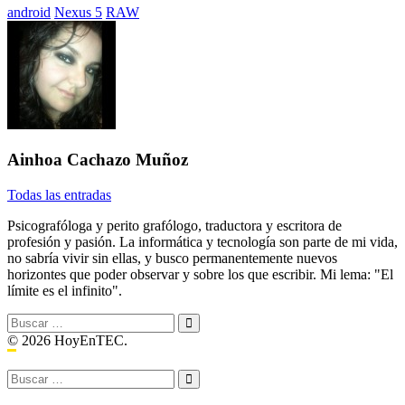
Etiquetado
android
Nexus 5
RAW
con:
Ainhoa Cachazo Muñoz
Todas las entradas
Psicografóloga y perito grafólogo, traductora y escritora de
profesión y pasión. La informática y tecnología son parte de mi vida,
no sabría vivir sin ellas, y busco permanentemente nuevos
horizontes que poder observar y sobre los que escribir. Mi lema: "El
límite es el infinito".
Buscar:
© 2026 HoyEnTEC.
Buscar: